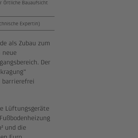
er Örtliche Bauaufsicht
chnische Expertin)
de als Zubau zum
h neue
gangsbereich. Der
skragung“
barrierefrei
e Lüftungsgeräte
r Fußbodenheizung
² und die
nen Euro.