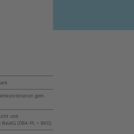
mark
llenkoordination gem.
sicht und
ß BauKG (ÖBA-PL + BKO)