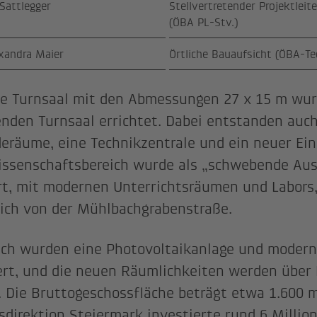
Sattlegger
Stellvertretender Projektleit
(ÖBA PL-Stv.)
xandra Maier
Örtliche Bauaufsicht (ÖBA-Te
e Turnsaal mit den Abmessungen 27 x 15 m wur
nden Turnsaal errichtet. Dabei entstanden auc
eräume, eine Technikzentrale und ein neuer Ein
ssenschaftsbereich wurde als „schwebende Au
ert, mit modernen Unterrichtsräumen und Labors, 
ich von der Mühlbachgrabenstraße.
ich wurden eine Photovoltaikanlage und modern
iert, und die neuen Räumlichkeiten werden übe
. Die Bruttogeschossfläche beträgt etwa 1.600 m
sdirektion Steiermark investierte rund 6 Millio