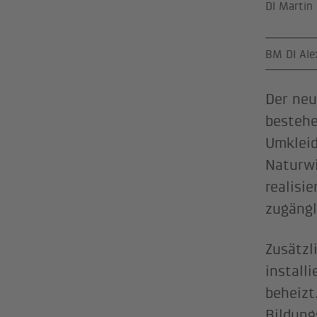
DI Martin 
BM DI Ale
Der neu
bestehe
Umkleid
Naturwi
realisi
zugängl
Zusätzl
install
beheizt
Bildung