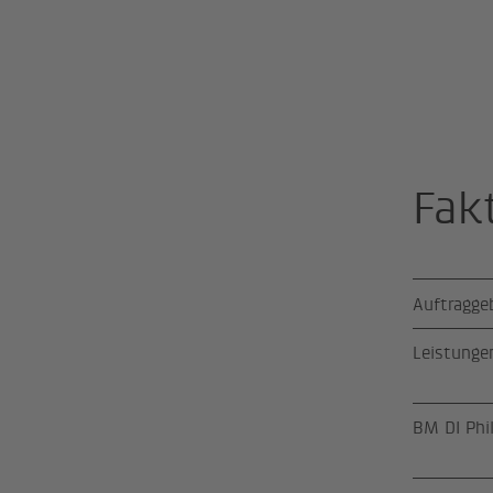
Fak
Auftragge
Leistunge
BM DI Phi