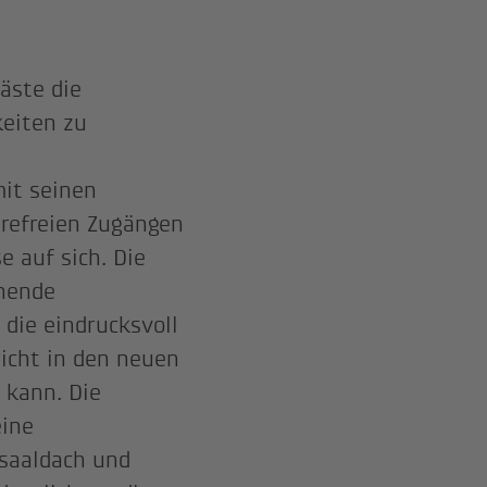
äste die
keiten zu
mit seinen
refreien Zugängen
e auf sich. Die
nnende
die eindrucksvoll
richt in den neuen
 kann. Die
eine
saaldach und