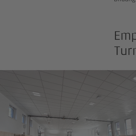
Emp
Tur