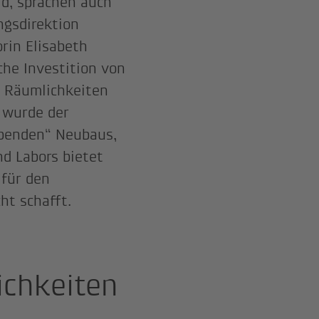
ld, sprachen auch
ngsdirektion
rin Elisabeth
che Investition von
en Räumlichkeiten
 wurde der
ebenden“ Neubaus,
d Labors bietet
für den
ht schafft.
chkeiten