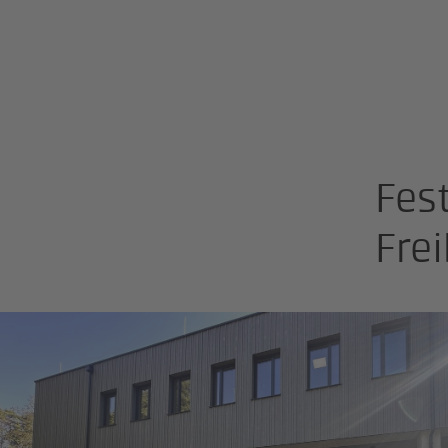
Fes
Fre