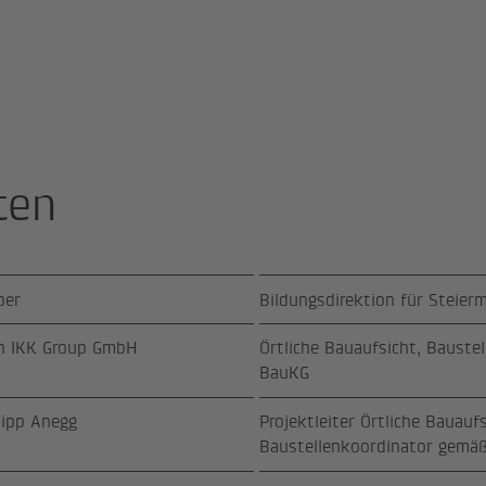
ten
ber
Bildungsdirektion für Steier
n IKK Group GmbH
Örtliche Bauaufsicht, Bauste
BauKG
lipp Anegg
Projektleiter Örtliche Bauauf
Baustellenkoordinator gemä