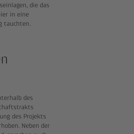
einlagen, die das
ier in eine
g tauchten.
en
nterhalb des
chaftstrakts
tung des Projekts
orhoben. Neben der