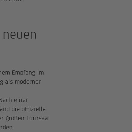
 neuen
inem Empfang im
ig als moderner
Nach einer
nd die offizielle
er großen Turnsaal
enden