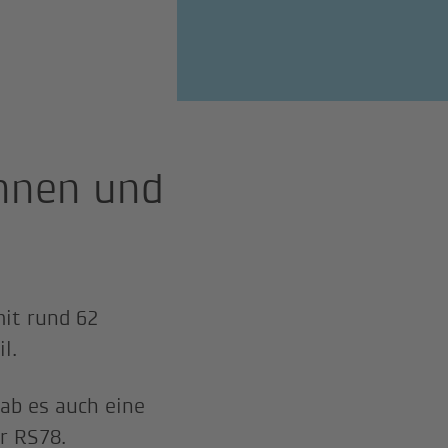
innen und
mit rund 62
l.
gab es auch eine
r RS78.