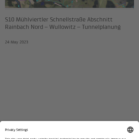
S10 Mühlviertler Schnellstraße Abschnitt
Rainbach Nord – Wullowitz – Tunnelplanung
24 May 2023