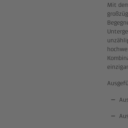
Mit dem
großzüg
Begegnu
Unterge
unzähli
hochwer
Kombina
einziga
Ausgefü
Au
Au