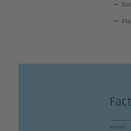
Ba
Pla
Fac
Bauherr