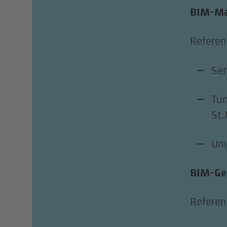
BIM-Ma
Referen
Se
Tu
St.
Ums
BIM-Ge
Refere