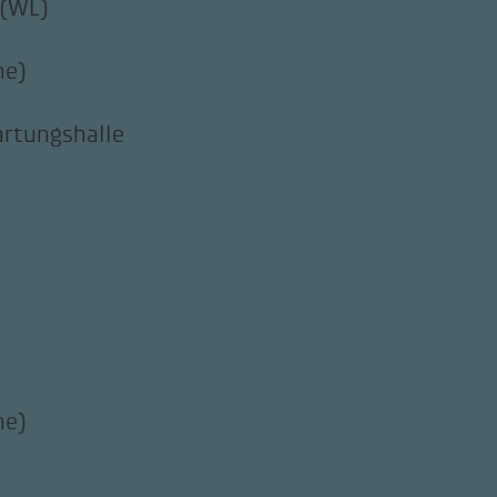
 (WL)
ne)
artungshalle
ne)