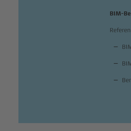
BIM-Be
Refere
BIM
BI
Ber