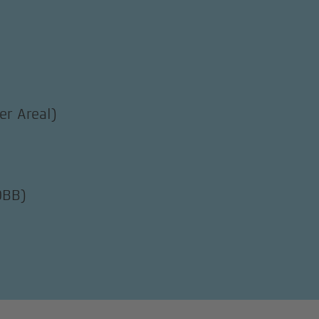
r Areal)
ÖBB)