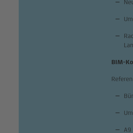
Ne
Ums
Rad
Lan
BIM-Ko
Refere
Bür
Ums
A9 