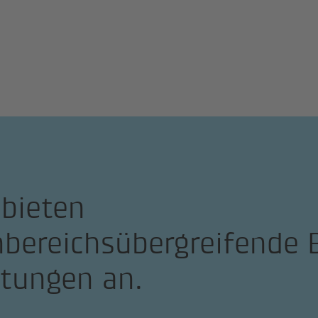
 bieten
hbereichsübergreifende 
stungen an.