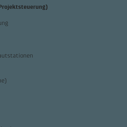
Projektsteuerung)
ung
autstationen
ne)