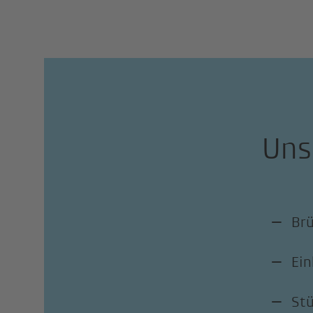
Uns
Br
Ein
St