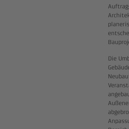
Auftrag
Archite
planeri
entsche
Bauproj
Die Um
Gebäude
Neubaut
Veranst
angebau
Außener
abgebro
Anpassu