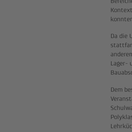
Bereich
Kontext
konnten
Da die
stattfa
anderem
Lager- 
Bauabsc
Dem be
Veranst
Schulwa
Polykla
Lehrküc