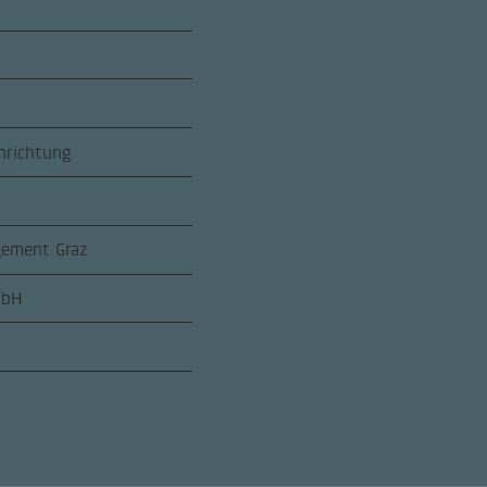
nrichtung
ement Graz
mbH