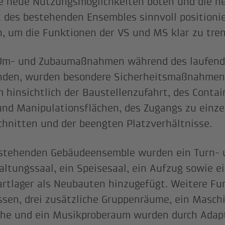
e neue Nutzungsmöglichkeiten boten und die n
 des bestehenden Ensembles sinnvoll positioni
, um die Funktionen der VS und MS klar zu tre
 Um- und Zubaumaßnahmen während des laufend
nden, wurden besondere Sicherheitsmaßnahmen 
 hinsichtlich der Baustellenzufahrt, des Contai
und Manipulationsflächen, des Zugangs zu einz
hnitten und der beengten Platzverhältnisse.
stehenden Gebäudeensemble wurden ein Turn- 
altungssaal, ein Speisesaal, ein Aufzug sowie e
rtlager als Neubauten hinzugefügt. Weitere Fu
ssen, drei zusätzliche Gruppenräume, ein Masch
he und ein Musikproberaum wurden durch Adap