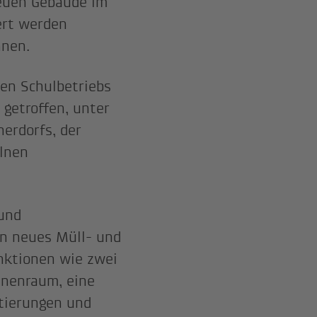
euen Gebäude im
ert werden
nnen.
en Schulbetriebs
getroffen, unter
nerdorfs, der
elnen
und
in neues Müll- und
nktionen wie zwei
inenraum, eine
tierungen und