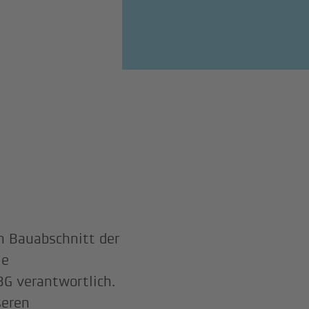
n Bauabschnitt der
ie
G verantwortlich.
seren