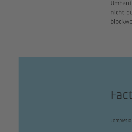
Umbaute
nicht d
blockwe
Fac
Completio