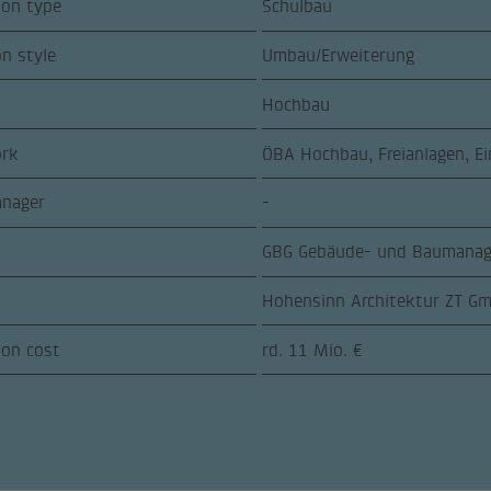
ion type
Schulbau
on style
Umbau/Erweiterung
Hochbau
ork
ÖBA Hochbau, Freianlagen, Ei
anager
-
GBG Gebäude- und Baumanag
Hohensinn Architektur ZT G
ion cost
rd. 11 Mio. €