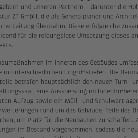
gebern und unseren Partnern – darunter die Ho
ktur ZT GmbH, die als Generalplaner und Archite
sche Leitung übernahm. Diese erfolgreiche Zus
idend für die reibungslose Umsetzung dieses a
ekts.
baumaßnahmen im Inneren des Gebäudes umfas
 in unterschiedlichen Eingriffstiefen. Die Ba
eile betrafen hauptsächlich den neuen Turn- u
altungssaal, eine Ausspeisung im Innenhofberei
ten Aufzug sowie ein Müll- und Schulwartlager
weiterungen rund um das Gebäude. Teile des 
chen, um Platz für die Neubauten zu schaffen. 
ngen im Bestand vorgenommen, sodass die neu 