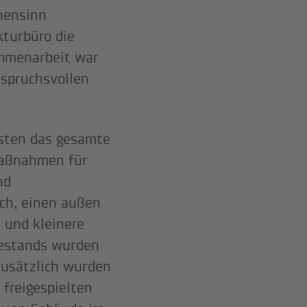
hensinn
kturbüro die
ammenarbeit war
nspruchsvollen
sten das gesamte
umaßnahmen für
nd
ch, einen außen
 und kleinere
Bestands wurden
Zusätzlich wurden
freigespielten