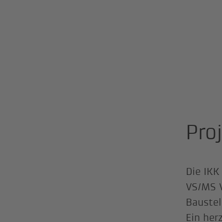
Pro
Die IKK
VS/MS V
Baustel
Ein her