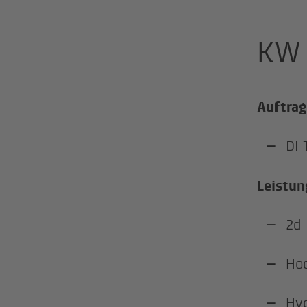
KW 
Auftrag
DI
Leistun
2d-
Hoc
Hyd