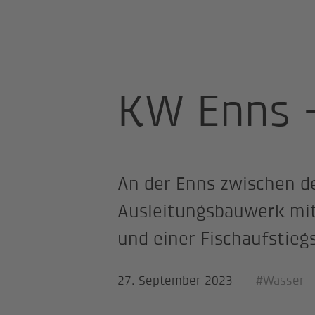
Startseite
IKK Projekte
KW Enns
KW Enns 
An der Enns zwischen d
Ausleitungsbauwerk mi
und einer Fischaufstiegs
27. September 2023
#Wasser