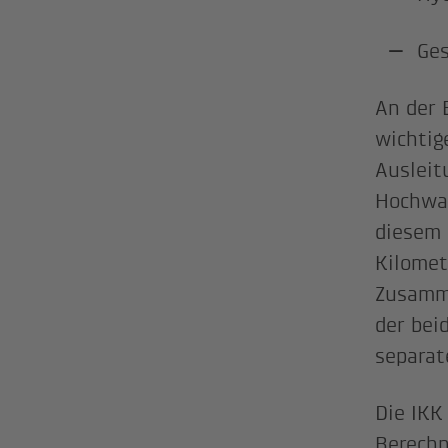
Ges
An der 
wichtig
Ausleit
Hochwas
diesem 
Kilomet
Zusamme
der bei
separat
Die IKK
Berechn