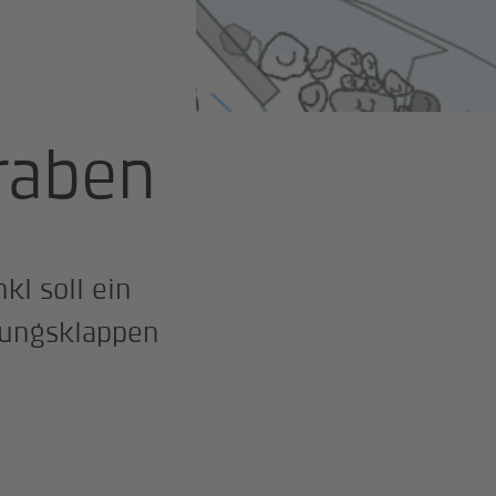
raben
l soll ein
tungsklappen