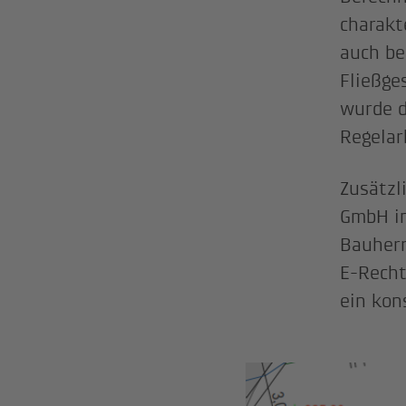
charakt
auch be
Fließge
wurde d
Regelar
Zusätzl
GmbH im
Bauherr
E-Recht
ein kons