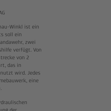
AG
au-Winkl ist ein
s soll ein
oandawehr, zwei
hilfe verfügt. Von
trecke von 2
t, das in
utzt wird. Jedes
hmebauwerk, eine
.
draulischen
ung der