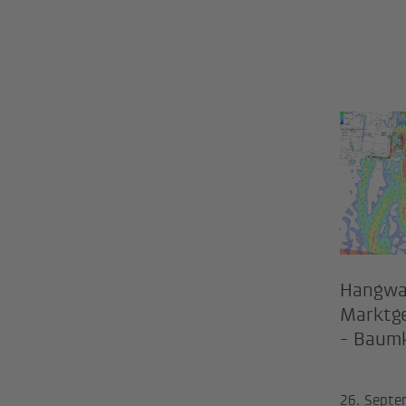
Hang
Hangwa
Marktg
- Baum
26. Septe