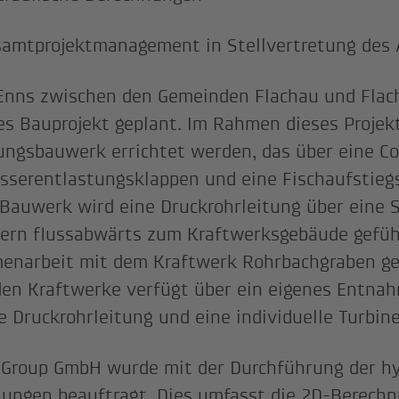
amtprojektmanagement in Stellvertretung des 
Enns zwischen den Gemeinden Flachau und Flach
es Bauprojekt geplant. Im Rahmen dieses Projekt
ungsbauwerk errichtet werden, das über eine C
serentlastungsklappen und eine Fischaufstiegs
Bauwerk wird eine Druckrohrleitung über eine S
ern flussabwärts zum Kraftwerksgebäude geführ
narbeit mit dem Kraftwerk Rohrbachgraben gen
den Kraftwerke verfügt über ein eigenes Entna
e Druckrohrleitung und eine individuelle Turbine
 Group GmbH wurde mit der Durchführung der hy
ungen beauftragt. Dies umfasst die 2D-Berechn