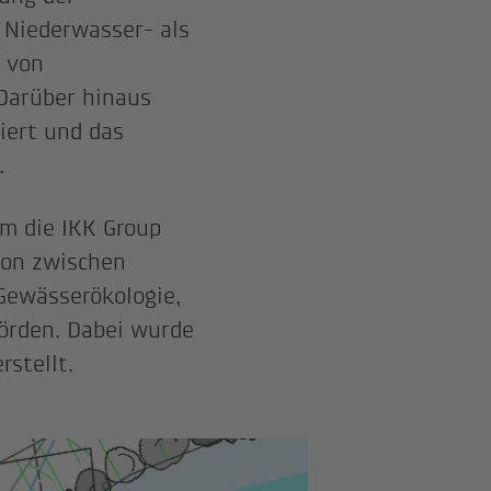
 Niederwasser- als
 von
 Darüber hinaus
iert und das
.
m die IKK Group
ion zwischen
 Gewässerökologie,
örden. Dabei wurde
rstellt.