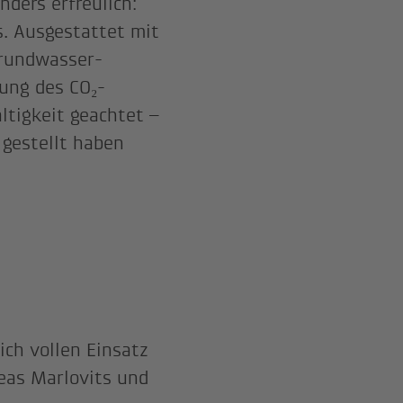
ders erfreulich:
. Ausgestattet mit
Grundwasser-
ung des CO₂-
ltigkeit geachtet –
 gestellt haben
ich vollen Einsatz
reas Marlovits und