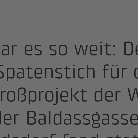
ich in Wien Floridsdorf: Die IKK Group gestaltet die Werkstät
ar es so weit: D
 Spatenstich für 
roßprojekt der 
der Baldassgasse