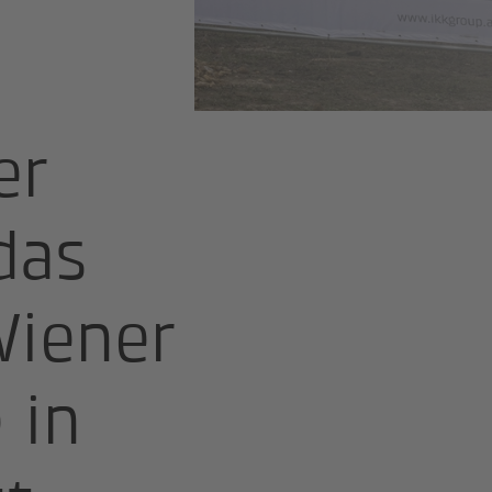
te der Zukunft
er
das
Wiener
 in