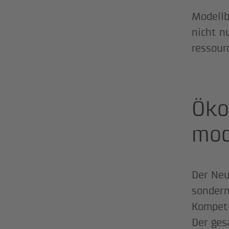
Modellb
nicht n
ressour
Öko
mod
Der Neu
sondern
Kompete
Der ges