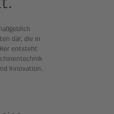
t.
maßgeblich
ten dar, die in
Hier entsteht
schinentechnik
und Innovation.