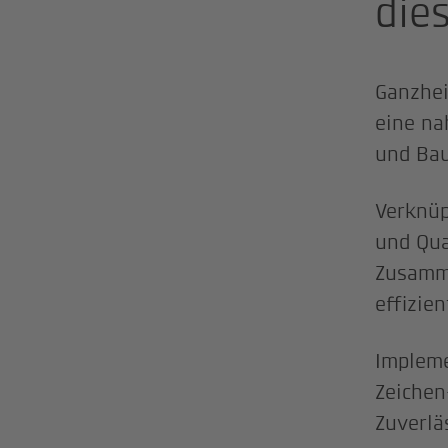
die
Ganzhei
eine na
und Bau
Verknüp
und Qua
Zusamme
effizie
Impleme
Zeichen
Zuverlä