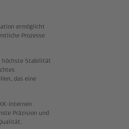
ation ermöglicht
mtliche Prozesse
 höchste Stabilität
achtes
len, das eine
IKK-internen
ste Präzision und
ualität.