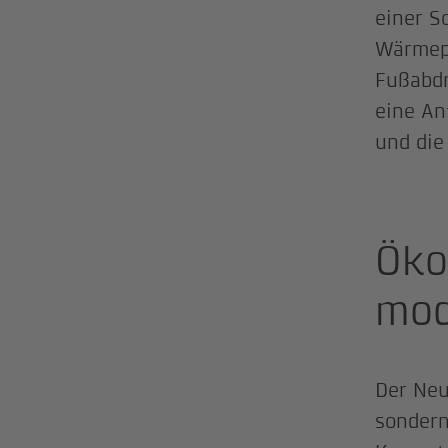
einer S
Wärmepu
Fußabdr
eine An
und die
Öko
mod
Der Neu
sondern