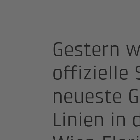
Startseite
IKK Projekte
Spatenst
Gestern w
offizielle
neueste G
Linien in 