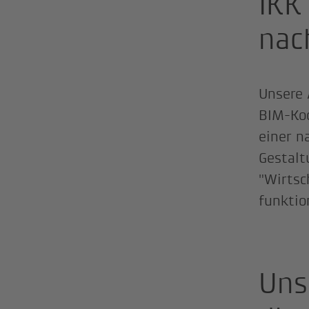
IKK
nac
Unsere 
BIM-Koo
einer n
Gestalt
"Wirtsc
funktio
Uns