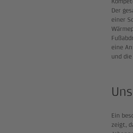
Kompete
Der ges
einer S
Wärmepu
Fußabdr
eine An
und die
Uns
Ein bes
zeigt, 