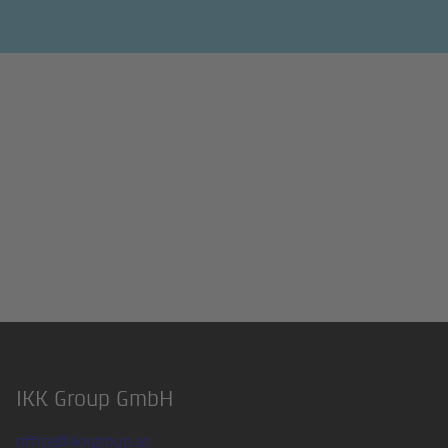
IKK Group GmbH
Footer
office@ikkgroup.at