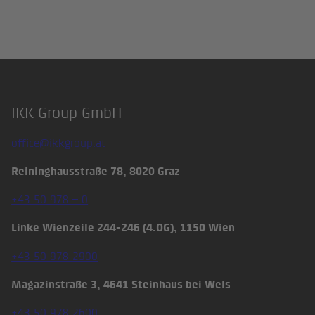
IKK Group GmbH
Footer
office@ikkgroup.at
Reininghausstraße 78, 8020 Graz
+43 50 978 – 0
Linke Wienzeile 244-246 (4.OG), 1150 Wien
+43 50 978 2900
Magazinstraße 3, 4641 Steinhaus bei Wels
+43 50 978 2600