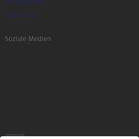
+43 50 978 2700
Integrity Line
Soziale Medien
LinkedIn
Xing
Impressum