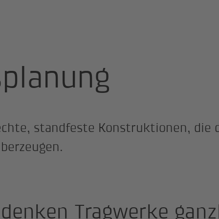
rksplanung
splanung
chte, standfeste Konstruktionen, die 
überzeugen.
 denken Tragwerke ganzh