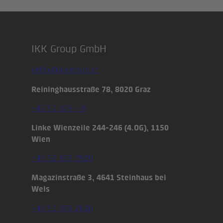
IKK Group GmbH
Footer
office@ikkgroup.at
Reininghausstraße 78, 8020 Graz
+43 50 978 – 0
Linke Wienzeile 244-246 (4.OG), 1150
Wien
+43 50 978 2900
Magazinstraße 3, 4641 Steinhaus bei
Wels
+43 50 978 2600