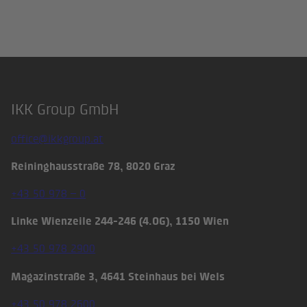
IKK Group GmbH
Footer
office@ikkgroup.at
Reininghausstraße 78, 8020 Graz
+43 50 978 – 0
Linke Wienzeile 244-246 (4.OG), 1150 Wien
+43 50 978 2900
Magazinstraße 3, 4641 Steinhaus bei Wels
+43 50 978 2600