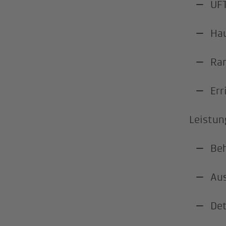
UFT
Hau
Ram
Err
Leistun
Beh
Aus
Det