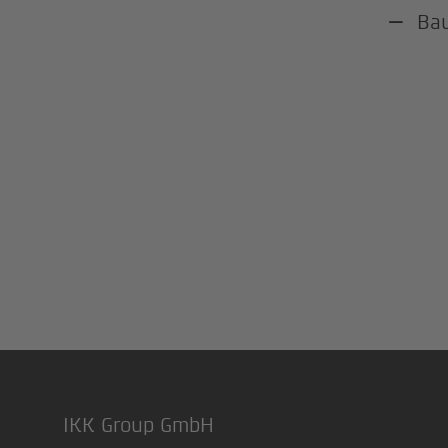
Bau
IKK Group GmbH
Footer