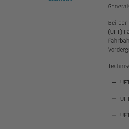
General
Bei der
(UFT) F
Fahrbah
Vorderg
Technis
UFT
UFT
UFT