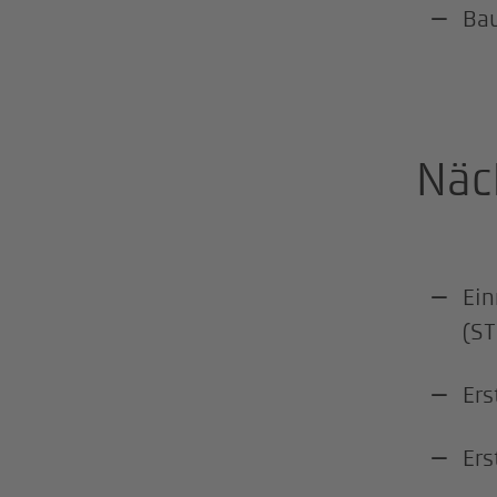
Ba
Näc
Ein
(ST
Ers
Ers