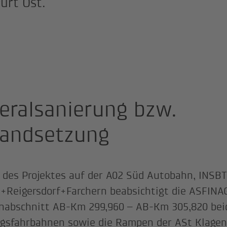
urt Ost.
eralsanierung bzw.
tandsetzung
 des Projektes auf der A02 Süd Autobahn, INSB
+Reigersdorf+Farchern beabsichtigt die ASFINA
nabschnitt AB-Km 299,960 – AB-Km 305,820 bei
gsfahrbahnen sowie die Rampen der ASt Klagenf