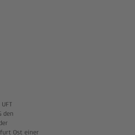
T UFT
G den
der
urt Ost einer