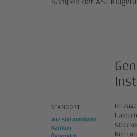
Rampen der ASt Klagenf
Gen
Ins
Im Zuge
STANDORT
Haidach
A02 Süd Autobahn
Strecke
Kärnten
Richtun
Österreich