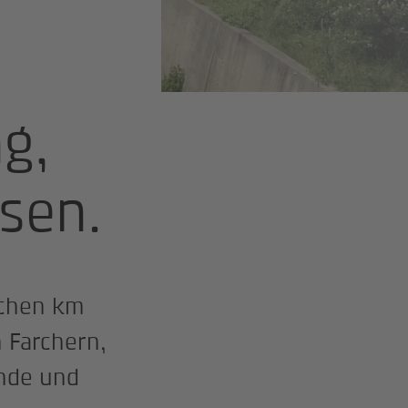
g,
sen.
schen km
 Farchern,
nde und