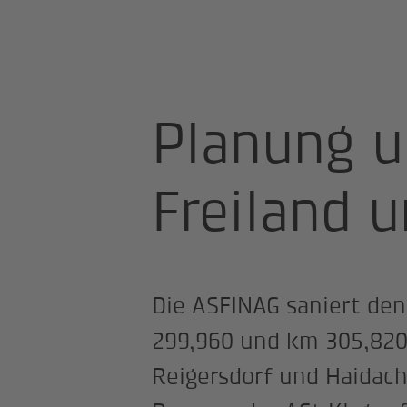
Startseite
Projekte
A02 Süd Aut
Planung u
Freiland u
Die ASFINAG saniert de
299,960 und km 305,820.
Reigersdorf und Haidac