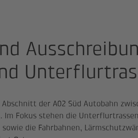
obahn, Haidach - Reigersdorf - Farchern
nd Ausschreibun
nd Unterflurtras
n Abschnitt der A02 Süd Autobahn zwi
 Im Fokus stehen die Unterflurtrassen
h sowie die Fahrbahnen, Lärmschutzwä