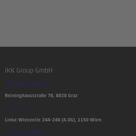
IKK Group GmbH
Footer
office@ikkgroup.at
Reininghausstraße 78, 8020 Graz
+43 50 978 – 0
Linke Wienzeile 244-246 (4.OG), 1150 Wien
+43 50 978 2900