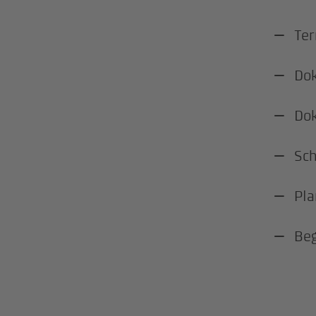
Ter
Dok
Dok
Sch
Pl
Beg