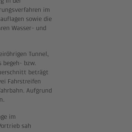
g in der
rungsverfahren im
auflagen sowie die
hren Wasser- und
iröhrigen Tunnel,
s begeh- bzw.
erschnitt beträgt
ei Fahrstreifen
fahrbahn. Aufgrund
en.
age im
ortrieb sah