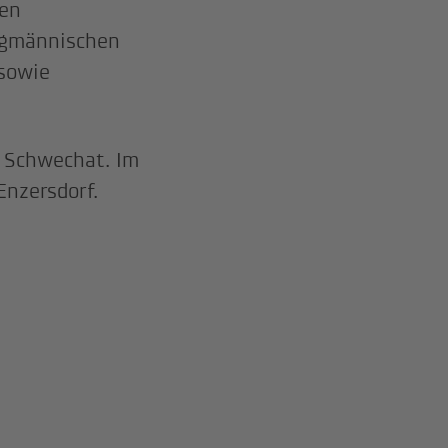
nen
ergmännischen
 sowie
 Schwechat. Im
Enzersdorf.