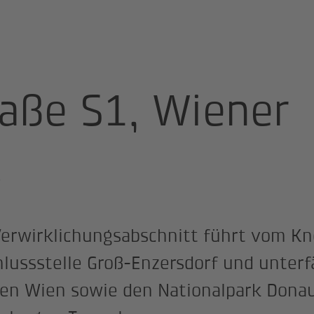
ße S1, Wiener Außenring
raße S1, Wiener
g
 Verwirklichungsabschnitt führt vom K
lussstelle Groß-Enzersdorf und unterfä
fen Wien sowie den Nationalpark Donau