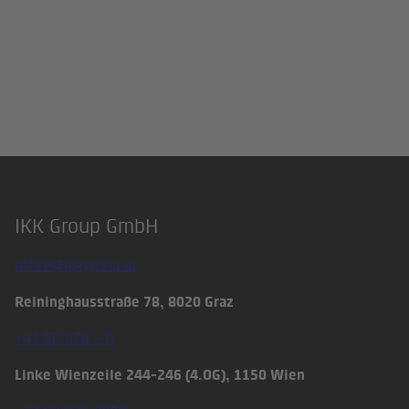
IKK Group GmbH
Footer
office@ikkgroup.at
Reininghausstraße 78, 8020 Graz
+43 50 978 – 0
Linke Wienzeile 244-246 (4.OG), 1150 Wien