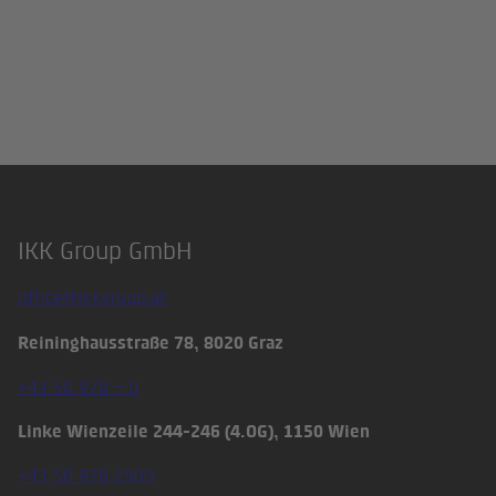
IKK Group GmbH
Footer
office@ikkgroup.at
Reininghausstraße 78, 8020 Graz
+43 50 978 – 0
Linke Wienzeile 244-246 (4.OG), 1150 Wien
+43 50 978 2900