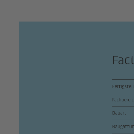
Fac
Fertigstel
Fachberei
Bauart
Baugattu