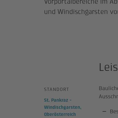
Vorportalbereiche im Ab
und Windischgarsten v
Lei
Baulich
STANDORT
Ausschr
St. Pankraz -
Windischgarsten,
Be
Oberösterreich