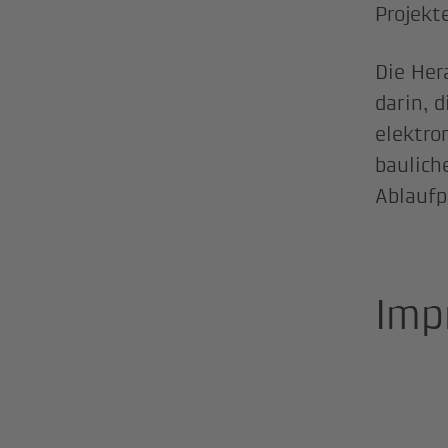
Projekt
Die Her
darin, 
elektro
baulich
Ablaufp
Imp