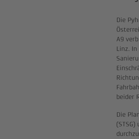
Die Pyh
Österre
A9 verb
Linz. I
Sanieru
Einschr
Richtun
Fahrbah
beider 
Die Pla
(STSG) 
durchzu