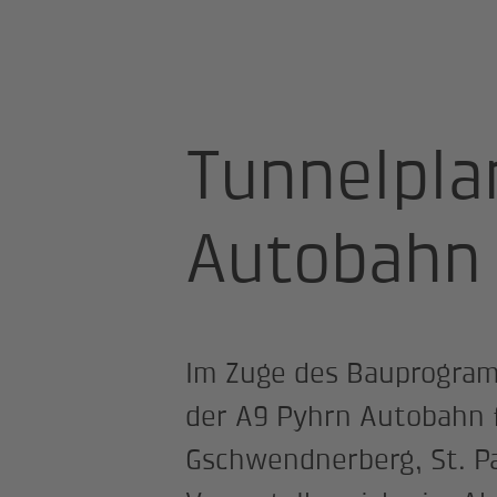
Startseite
Projekte
A9 Pyhrn Au
Tunnelpla
Autobahn
Im Zuge des Bauprogra
der A9 Pyhrn Autobahn 
Gschwendnerberg, St. Pa