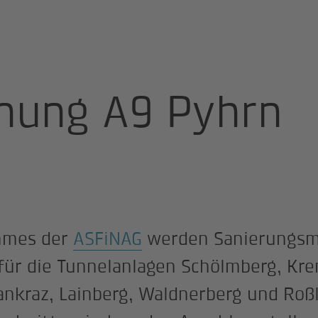
tobahn, Oberösterreich
nung A9 Pyhrn
mmes der
ASFiNAG
werden Sanierungs
für die Tunnelanlagen Schölmberg, Kre
nkraz, Lainberg, Waldnerberg und Roßl