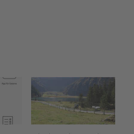
ojektdatenbank und Webapp
Salzach - Hochwassersch