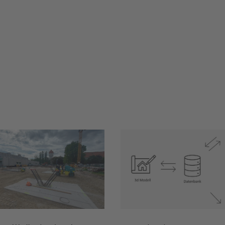
us Militärakademie
Raumbuch - Pr