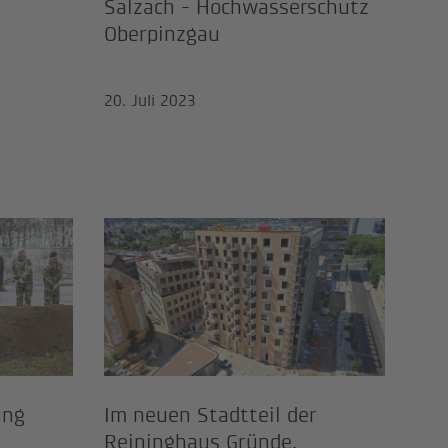
Salzach - Hochwasserschutz
Oberpinzgau
20. Juli 2023
rweiterung Campus MILAK
Im neuen Stadtteil der 
ung
Im neuen Stadtteil der
Reininghaus Gründe,