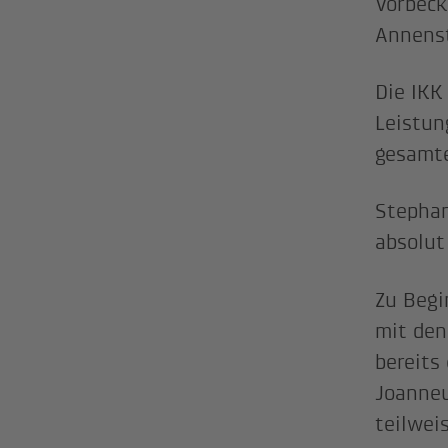
Vorbeck
Annenst
Die IKK
Leistun
gesamte
Stephan
absolut
Zu Begi
mit den
bereits
Joanneu
teilwei