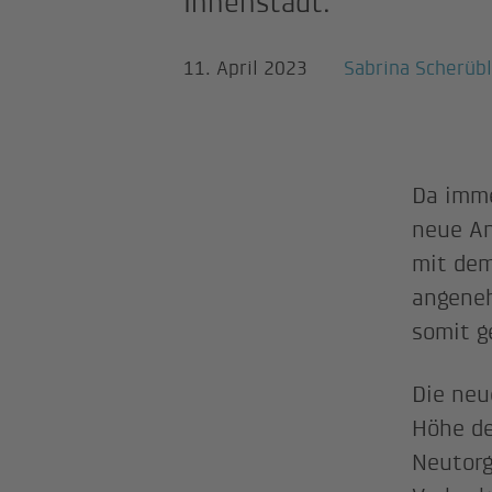
Innenstadt.
11. April 2023
Sabrina Scherübl
Da imme
neue An
mit dem
angeneh
somit g
Die neu
Höhe de
Neutorg