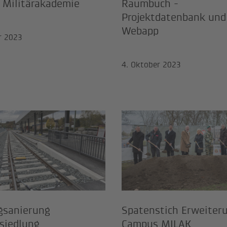
 Militärakademie
Raumbuch -
Projektdatenbank und
Webapp
r 2023
4. Oktober 2023
wegsanierung Oichtensiedlung
Spatenstich E
gsanierung
Spatenstich Erweiter
siedlung
Campus MILAK