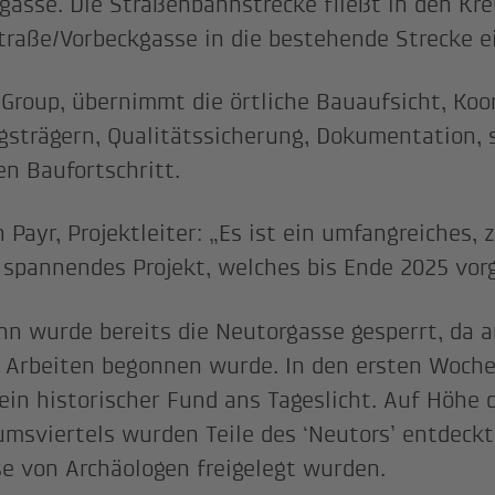
gasse. Die Straßenbahnstrecke fließt in den Kr
raße/Vorbeckgasse in die bestehende Strecke e
 Group, übernimmt die örtliche Bauaufsicht, Koo
gsträgern, Qualitätssicherung, Dokumentation, 
n Baufortschritt.
 Payr, Projektleiter: „Es ist ein umfangreiches, 
 spannendes Projekt, welches bis Ende 2025 vorg
nn wurde bereits die Neutorgasse gesperrt, da 
 Arbeiten begonnen wurde. In den ersten Woch
 ein historischer Fund ans Tageslicht. Auf Höhe 
msviertels wurden Teile des ‘Neutors’ entdeckt,
se von Archäologen freigelegt wurden.