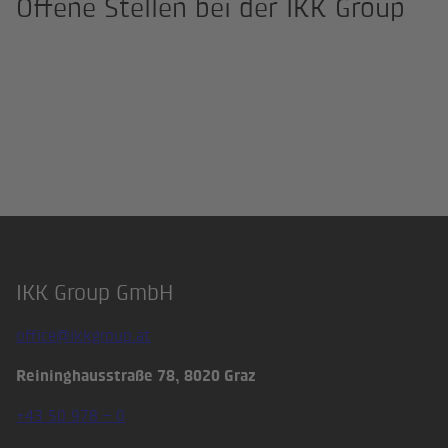
Offene Stellen bei der IKK Group
IKK Group GmbH
Footer
office@ikkgroup.at
Reininghausstraße 78, 8020 Graz
+43 50 978 – 0