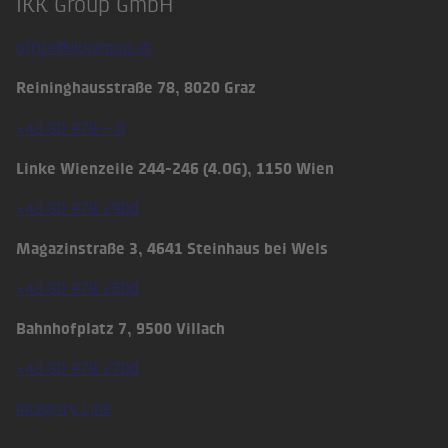
IKK Group GmbH
Footer
office@ikkgroup.at
Reininghausstraße 78, 8020 Graz
+43 50 978 – 0
Linke Wienzeile 244-246 (4.OG), 1150 Wien
+43 50 978 2900
Magazinstraße 3, 4641 Steinhaus bei Wels
+43 50 978 2600
Bahnhofplatz 7, 9500 Villach
+43 50 978 2700
Integrity Line